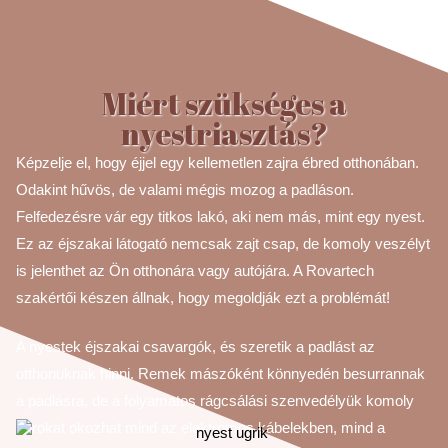
Miért szükséges a
nyestriasztás?
Képzelje el, hogy éjjel egy kellemetlen zajra ébred otthonában.
Odakint hűvös, de valami mégis mozog a padláson.
Felfedezésre vár egy titkos lakó, aki nem más, mint egy nyest.
Ez az éjszakai látogató nemcsak zajt csap, de komoly veszélyt
is jelenthet az Ön otthonára vagy autójára. A Rovartech
szakértői készen állnak, hogy megoldják ezt a problémát!
A nyestek éjszakai csavargók, és szeretik a padlást az
otthonuknak hinni. Remek mászóként könnyedén besurrannak
a padlásra, de a folyamatos rágcsálási szenvedélyük komoly
károkat okozhat mind az elektromos kábelekben, mind a