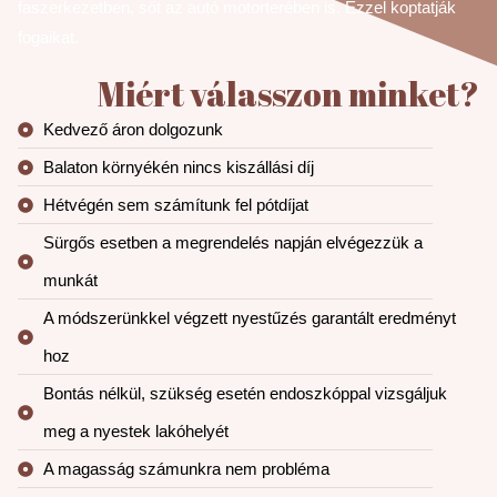
faszerkezetben, sőt az autó motorterében is. Ezzel koptatják
fogaikat.
Miért válasszon minket?
Kedvező áron dolgozunk
Balaton környékén nincs kiszállási díj
Hétvégén sem számítunk fel pótdíjat
Sürgős esetben a megrendelés napján elvégezzük a
munkát
A módszerünkkel végzett nyestűzés garantált eredményt
hoz
Bontás nélkül, szükség esetén endoszkóppal vizsgáljuk
meg a nyestek lakóhelyét
A magasság számunkra nem probléma