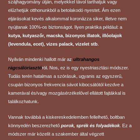
szájhagyomány útján, melyekkel távol tarthatjuk vagy
elűzhetjük otthonunkból a betolakodó nyestet. Ám ezen
eljárásokat kevés alkalommal koronázza siker, illetve nem
nyújtanak 100%-os biztonságot. Ilyen praktika például: a
kutya, kutyaszőr, macska, bizonyos illatok, illóolajok
(levendula, ecet), vizes palack, vizelet stb
.
Nyilván mindenki hallott már az
ultrahangos
rágcsálóriasztó
ról. Nos, ez is egy nyestriasztási módszer.
Tudás terén hatalmas a szórásuk, ugyanis az egyszerű,
csupán bizonyos frekvencia sávot kibocsátótól kezdve a
kamerával és/vagy mozgásérzékelővel ellátott fajtákkal is
találkozhatunk.
Vannak továbbá a kiskereskedelemben fellelhető, boltban
könnyedén beszerezhető
porok, sprék és folyadékok
. Ez a
módszer már közelít a szakember által végzett