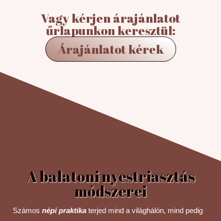
Vagy kérjen árajánlatot
űrlapunkon keresztül:
Árajánlatot kérek
A balatoni nyestriasztás
módszerei
Számos
népi praktika
terjed mind a világhálón, mind pedig